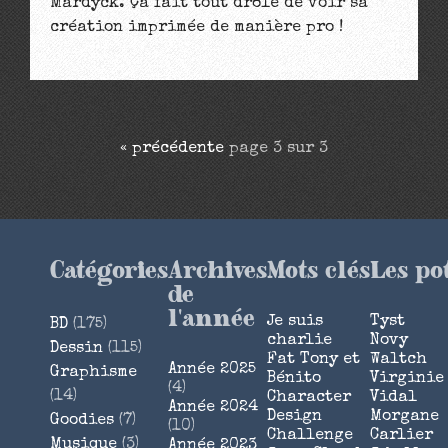
Mardyck. Ça fait tout drôle de voir sa
création imprimée de manière pro !
«
précédente
page 3 sur 3
Catégories
Archives
Mots clés
Les po
de
l'année
Je suis
Tyst
BD
(175)
charlie
Novy
Dessin
(115)
Fat Tony et
Waltch
Année 2025
Graphisme
Bénito
Virginie
(4)
(14)
Character
Vidal
Année 2024
Design
Morgane
Goodies
(7)
(10)
Challenge
Carlier
Musique
(3)
Année 2023