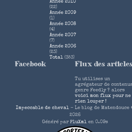
Année 2010
(22)
Année 2009
(1)
Année 2008
(4)
Année 2007
(7)
Année 2006
(23)
Total
(353)
Facebook
Flux des article
Tu utilises un
agrégateur de contenu
genre Feedly ? alors
voici mon flux pour ne
rien louper !
Impeccable de cheval
- Le blog de Matendouce 
2026
Généré par
PluXml
en 0.09s