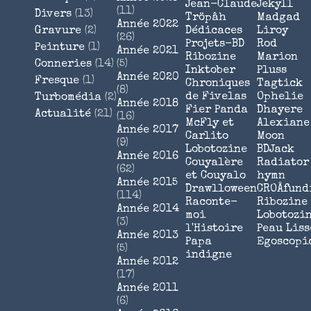
Jean-Claude
Jekyll
(11)
Divers
(13)
Tröpâh
Madgad
Année 2022
Gravure
(2)
Dédicaces
Liroy
(26)
Projets-BD
Rod
Peinture
(1)
Année 2021
Ribozine
Marion
Conneries
(14)
(5)
Inktober
Pluss
Année 2020
Fresque
(1)
Chroniques
Tagtick
(8)
de Fivelas
Ophelie
Turbomédia
(2)
Année 2018
Fier Panda
Dhayere
Actualité
(21)
(16)
McFly et
Alexiane
Année 2017
Carlito
Moon
(9)
Lobotozine
BDJack
Année 2016
Couyalère
Radiator
(62)
et Couyalo
hymn
Année 2015
Drawlloween
CROÂfund
(114)
Raconte-
Ribozine
Année 2014
moi
Lobotozi
(3)
l'Histoire
Peau Liss
Année 2013
Papa
Egoscopi
(5)
indigne
Année 2012
(17)
Année 2011
(6)