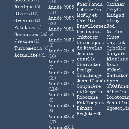
Goodies
(7)
(10)
Fier Panda
Carlier
Musique
(3)
Année 2023
Lobotozine
Jekyll
(11)
Divers
(13)
McFly et
Madgad
Année 2022
Gravure
(2)
Carlito
Liroy
(26)
Drawlloween
Rod
Peinture
(1)
Année 2021
Dédicaces
Marion
Conneries
(14)
(5)
Inktober
Pluss
Année 2020
Fresque
(1)
Chroniques
Tagtick
(8)
de Fivelas
Ophelie
Turbomédia
(2)
Année 2018
Je suis
Dhayere
Actualité
(21)
(16)
charlie
Alexiane
Année 2017
Character
Moon
(9)
Design
BDJack
Année 2016
Challenge
Radiator
(62)
Jean-Claude
hymn
Année 2015
Couyalère
CROÂfund
(114)
et Couyalo
Ribozine
Année 2014
Ribozine
Lobotozi
(3)
Fat Tony et
Peau Liss
Année 2013
Bénito
Egoscopi
(5)
Projets-BD
Année 2012
(17)
Année 2011