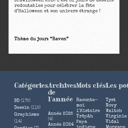
Drawlloween 2015 c’est 31 jours de dessins
redoutables pour célébrer la fête
d’Halloween et son univers étrange !
Thème du jour: “Raven”
Catégories
Archives
Mots clés
Les po
de
l'année
Raconte-
Tyst
BD
(175)
moi
Novy
Dessin
(115)
l'Histoire
Waltch
Année 2025
Graphisme
Tröpâh
Virginie
(4)
(14)
Papa
Vidal
Année 2024
indigne
Morgane