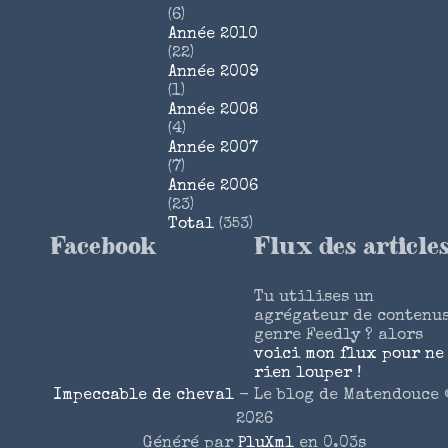
(6)
Année 2010
(22)
Année 2009
(1)
Année 2008
(4)
Année 2007
(7)
Année 2006
(23)
Total
(353)
Facebook
Flux des article
Tu utilises un
agrégateur de contenu
genre Feedly ? alors
voici mon flux pour ne
rien louper !
Impeccable de cheval
- Le blog de Matendouce 
2026
Généré par
PluXml
en 0.03s